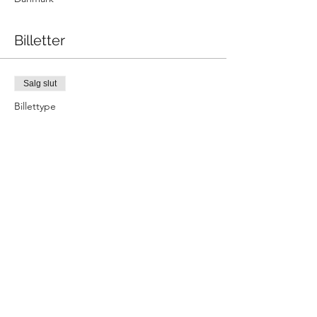
Billetter
Salg slut
Billettype
Workshop - Solhilsen A+B
Pris
350,00 kr.
Del denne begivenhed