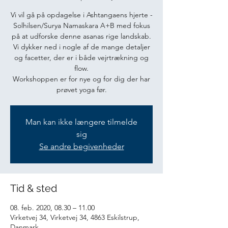
Vi vil gå på opdagelse i Ashtangaens hjerte -
Solhilsen/Surya Namaskara A+B med fokus
på at udforske denne asanas rige landskab.
Vi dykker ned i nogle af de mange detaljer
og facetter, der er i både vejrtrækning og
flow.
Workshoppen er for nye og for dig der har
prøvet yoga før.
Man kan ikke længere tilmelde
sig
Se andre begivenheder
Tid & sted
08. feb. 2020, 08.30 – 11.00
Virketvej 34, Virketvej 34, 4863 Eskilstrup,
Danmark