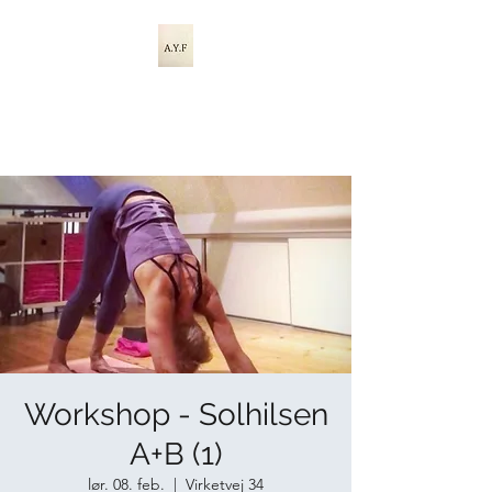
A.Y.F ASHTANGA
YOGA FALSTER
Workshop - Solhilsen
A+B (1)
lør. 08. feb.
  |  
Virketvej 34