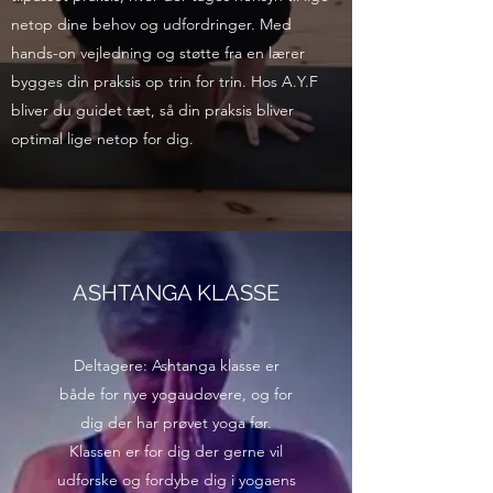
netop dine behov og udfordringer. Med
hands-on vejledning og støtte fra en lærer
bygges din praksis op trin for trin. Hos A.Y.F
bliver du guidet tæt, så din praksis bliver
optimal lige netop for dig.
ASHTANGA KLASSE
Deltagere: Ashtanga klasse er
både for nye yogaudøvere, og for
dig der har prøvet yoga før.
Klassen er for dig der gerne vil
udforske og fordybe dig i yogaens