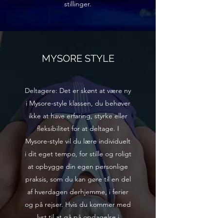
stillinger.
MYSORE STYLE
Deltagere: Det er skønt at være ny
i Mysore-style klassen, du behøver
ikke at have erfaring, styrke eller
fleksibilitet for at deltage. I
Mysore-style vil du lære individuelt
i dit eget tempo, for stille og roligt
at opbygge din egen personlige
praksis, som du kan gøre til en del
af hverdagen derhjemme, i ferier
og på rejser. Hvis du kommer med
lyst til at gå på opdagelse i