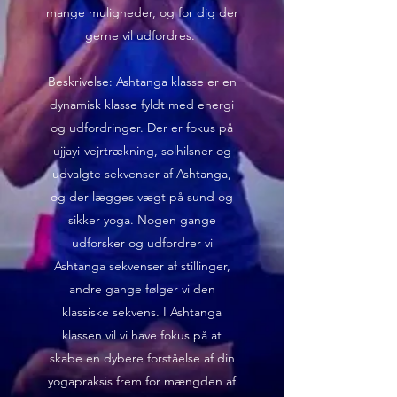
mange muligheder, og for dig der
gerne vil udfordres.
Beskrivelse: Ashtanga klasse er en
dynamisk klasse fyldt med energi
og udfordringer. Der er fokus på
ujjayi-vejrtrækning, solhilsner og
udvalgte sekvenser af Ashtanga,
og der lægges vægt på sund og
sikker yoga. Nogen gange
udforsker og udfordrer vi
Ashtanga sekvenser af stillinger,
andre gange følger vi den
klassiske sekvens. I Ashtanga
klassen vil vi have fokus på at
skabe en dybere forståelse af din
yogapraksis frem for mængden af