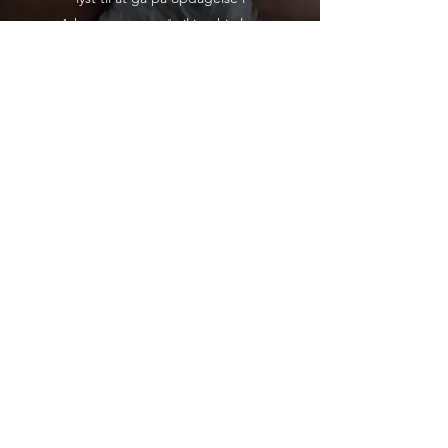
Ashtanga yoga, så vil jeg hjælpe
dig sikkert på vej til din egen
personlige rutine.
Beskrivelse: I Mysore-style klassen
lærer du Ashtanga yoga efter den
traditionelle metode. Mysore-style
er bygget op efter faste
sekvenser, som du lærer lidt efter
lidt – løbende tilpasset din egen
udvikling. I klassen træner flere
samtidigt, alle i deres eget tempo
og på deres eget niveau. Du lærer
vejrtrækning og asanas én til én,
og du vil modtage nærværende,
individuel instruktion og guidning.
I Mysore-style klassen tages der