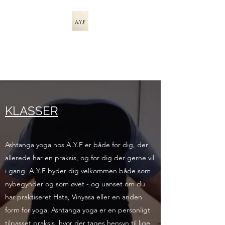
A.Y.F ASHTANGA
YOGA FALSTER
KLASSER
Ashtanga yoga hos A.Y.F er både for dig, der
allerede har en praksis, og for dig der gerne vil
i gang. A.Y.F byder dig velkommen både som
nybegynder og som øvet - og uanset om du
har praktiseret Hata, Vinyasa eller en anden
form for yoga. Ashtanga yoga er en personligt
tilpasset praksis, hvor der tages hensyn til lige