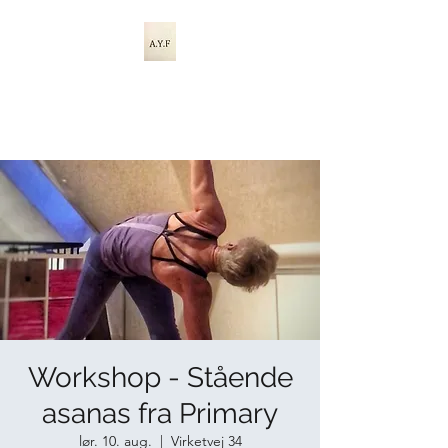
A.Y.F ASHTANGA
YOGA FALSTER
Workshop - Stående
asanas fra Primary
lør. 10. aug.
  |  
Virketvej 34